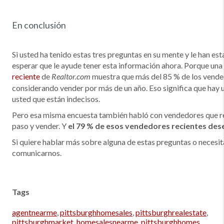
En conclusión
Si usted ha tenido estas tres preguntas en su mente y le han es
esperar que le ayude tener esta información ahora. Porque una
reciente
de
muestra que más del 85 % de los vende
Realtor.com
considerando vender por más de un año. Eso significa que hay
usted que están indecisos.
Pero esa misma encuesta también habló con vendedores que re
paso y vender. Y
el 79 % de esos vendedores recientes des
Si quiere hablar más sobre alguna de estas preguntas o necesi
comunicarnos.
Tags
agentnearme
,
pittsburghhomesales
,
pittsburghrealestate
,
pittsburghmarket
,
homesalesnearme
,
pittsburghhomes
,