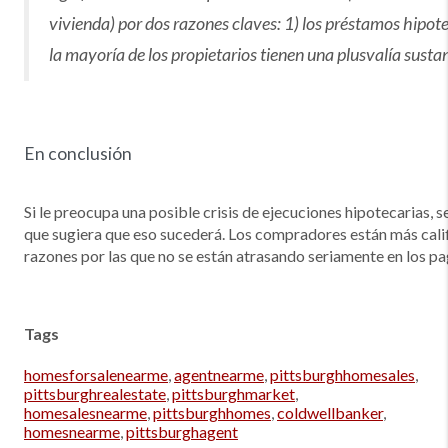
vivienda) por dos razones claves: 1) los préstamos hipote
la mayoría de los propietarios tienen una plusvalía sustan
En conclusión
Si le preocupa una posible crisis de ejecuciones hipotecarias, 
que sugiera que eso sucederá. Los compradores están más califi
razones por las que no se están atrasando seriamente en los p
Tags
homesforsalenearme
,
agentnearme
,
pittsburghhomesales
,
pittsburghrealestate
,
pittsburghmarket
,
homesalesnearme
,
pittsburghhomes
,
coldwellbanker
,
homesnearme
,
pittsburghagent