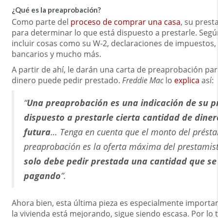
¿Qué es la preaprobación?
Como parte del
proceso de comprar una casa
, su pres
para determinar lo que está dispuesto a prestarle. Seg
incluir cosas como su W-2, declaraciones de impuestos,
bancarios y mucho más.
A partir de ahí, le darán una carta de preaprobación pa
dinero puede pedir prestado.
Freddie Mac
lo
explica
así:
“
Una preaprobación es una indicación de su p
dispuesto a prestarle cierta cantidad de dine
futura
… Tenga en cuenta que el monto del présta
preaprobación es la oferta máxima del prestamis
solo debe pedir prestada una cantidad que s
pagando
”.
Ahora bien, esta última pieza es especialmente important
la vivienda está mejorando, sigue siendo escasa. Por lo