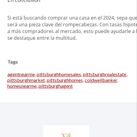
Si está buscando comprar una casa en el 2024, sepa q
será una pieza clave del rompecabezas. Con tasas hipot
a más compradores al mercado, esto puede ayudarle a h
se destaque entre la multitud.
Tags
agentnearme
,
pittsburghhomesales
,
pittsburghrealestate
,
pittsburghmarket
,
pittsburghhomes
,
coldwellbanker
,
homesnearme
,
pittsburghagent