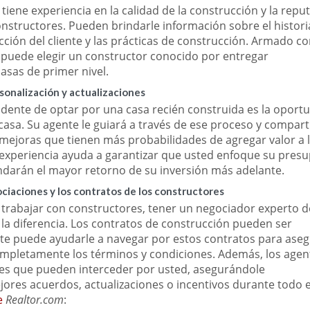
iene experiencia en la calidad de la construcción y la repu
onstructores. Pueden brindarle información sobre el histori
acción del cliente y las prácticas de construcción. Armado co
 puede elegir un constructor conocido por entregar
asas de primer nivel.
rsonalización y actualizaciones
idente de optar por una casa recién construida es la oport
casa. Su agente le guiará a través de ese proceso y compart
 mejoras que tienen más probabilidades de agregar valor a 
u experiencia ayuda a garantizar que usted enfoque su pres
indarán el mayor retorno de su inversión más adelante.
iaciones y los contratos de los constructores
 trabajar con constructores, tener un negociador experto d
la diferencia. Los contratos de construcción pueden ser
te puede ayudarle a navegar por estos contratos para ase
mpletamente los términos y condiciones. Además, los agen
es que pueden interceder por usted, asegurándole
ores acuerdos, actualizaciones o incentivos durante todo e
e
Realtor.com
: