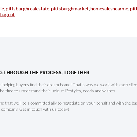
le
,
pittsburghrealestate
,
pittsburghmarket
,
homesalesnearme
,
pi
ghagent
G THROUGH THE PROCESS, TOGETHER
 helping buyers find their dream home! That's why we work with each client 
the time to understand their unique lifestyles, needs and wishes.
find that we'll be a committed ally to negotiate on your behalf and with the ba
 company. Get in touch with us today!