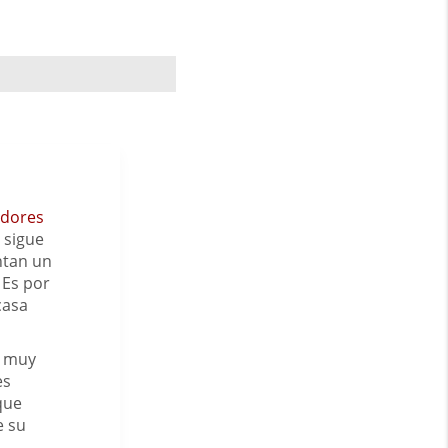
dores
 sigue
ntan un
 Es por
casa
s muy
es
que
e su