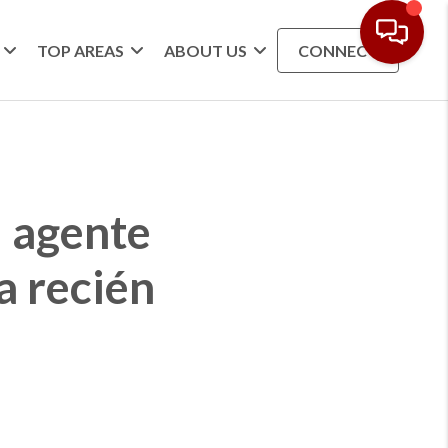
TOP AREAS
ABOUT US
CONNECT
u agente
a recién