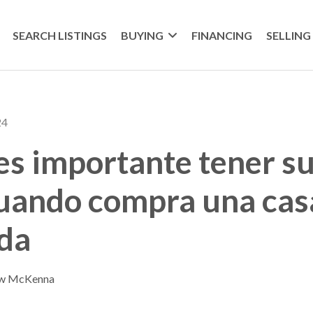
SEARCH LISTINGS
BUYING
FINANCING
SELLING
24
es importante tener s
uando compra una cas
da
ew McKenna