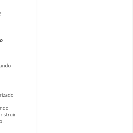
e
o
do
uando
arizado
ando
onstruir
o.