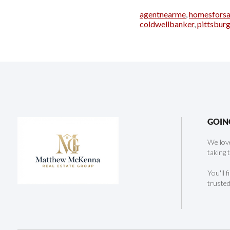
agentnearme
,
homesforsa
coldwellbanker
,
pittsbur
GOIN
We love
taking 
You'll 
trusted