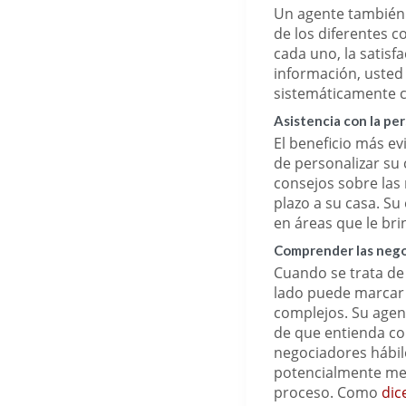
Un agente también t
de los diferentes c
cada uno, la satisf
información, usted
sistemáticamente c
Asistencia con la pe
El beneficio más ev
de personalizar su 
consejos sobre las
plazo a su casa. S
en áreas que le br
Comprender las negoc
Cuando se trata de
lado puede marcar 
complejos. Su agen
de que entienda co
negociadores hábil
potencialmente mej
proceso. Como
dic