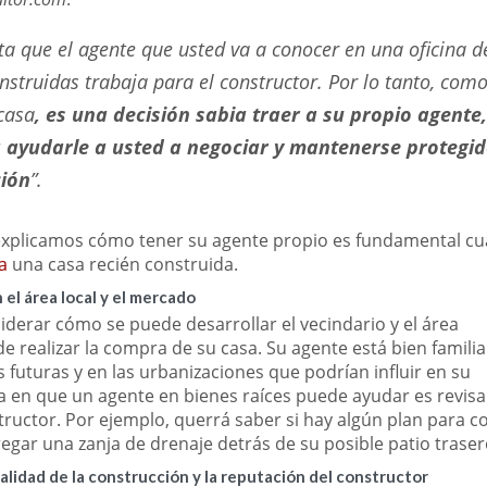
ta que el agente que usted va a conocer en una oficina d
nstruidas trabaja para el constructor. Por lo tanto, com
casa
, es una decisión sabia traer a su propio agente,
 ayudarle a usted a negociar y mantenerse protegi
ción
”.
 explicamos cómo tener su agente propio es fundamental c
a
una casa recién construida.
el área local y el mercado
derar cómo se puede desarrollar el vecindario y el área
e realizar la compra de su casa. Su agente está bien famili
futuras y en las urbanizaciones que podrían influir en su
a en que un agente en bienes raíces puede ayudar es revis
tructor. Por ejemplo, querrá saber si hay algún plan para c
egar una zanja de drenaje detrás de su posible patio traser
alidad de la construcción y la reputación del constructor