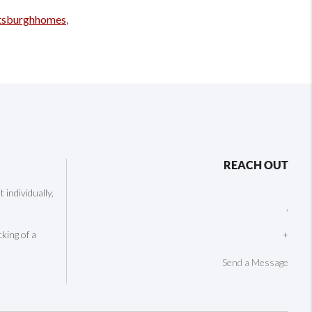
ttsburghhomes
,
REACH OUT
individually,
,
cking of a
+
Send a Message