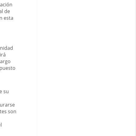
tación
al de
n esta
unidad
irá
largo
upuesto
e su
gurarse
tes son
l