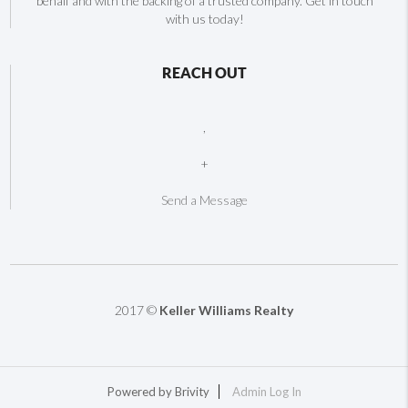
behalf and with the backing of a trusted company. Get in touch
with us today!
REACH OUT
,
+
Send a Message
2017 ©
Keller Williams Realty
Powered by
Brivity
Admin Log In