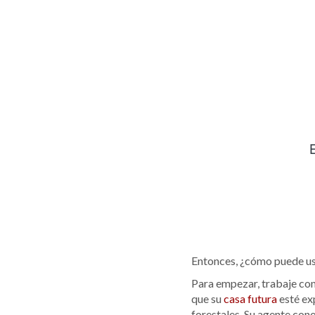
Entonces, ¿cómo puede ust
Para empezar, trabaje con
que su
casa futura
esté exp
forestales. Su agente con