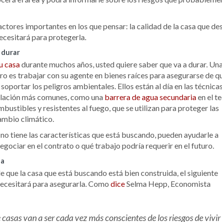
actores importantes en los que pensar: la calidad de la casa que de
ecesitará para protegerla.
 durar
u casa
durante muchos años, usted quiere saber que va a durar. Un
ro es trabajar con su agente en bienes raíces para asegurarse de q
oportar los peligros ambientales. Ellos están al día en las técnica
lación más comunes, como una
barrera de agua secundaria
en el t
bustibles y resistentes al fuego, que se utilizan para proteger las
cambio climático.
sa no tiene las características que está buscando, pueden ayudarle a
gociar en el contrato o qué trabajo podría requerir en el futuro.
la
 que la casa que está buscando está bien construida, el siguiente
necesitará para asegurarla. Como
dice
Selma Hepp, Economista
 casas van a ser cada vez más conscientes de los riesgos de vivir