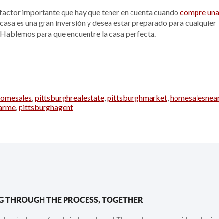
 factor importante que hay que tener en cuenta cuando
compre una
 casa es una gran inversión y desea estar preparado para cualquier
 Hablemos para que encuentre la casa perfecta.
homesales
,
pittsburghrealestate
,
pittsburghmarket
,
homesalesnea
arme
,
pittsburghagent
G THROUGH THE PROCESS, TOGETHER