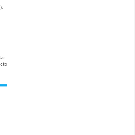
):
s
a
tar
acto