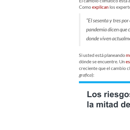
El cambio climático está 
Como
explican
los expert
“El sesenta y tres po
pandemia dicen que cr
donde viven actualme
Si usted está planeando
m
dónde se encuentre. Un
es
creciente que el cambio cl
):
grafica