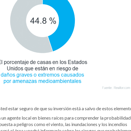
ed estar seguro de que su inversión está a salvo de estos element
 un agente local en bienes raíces para comprender la probabilidad
uesta a peligros como el viento, las inundaciones y los incendios
ocerá el área y podrá informarle sobre los riesgos que probableme