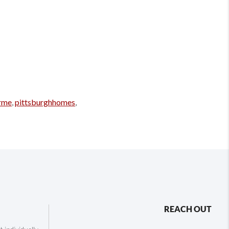
rme
,
pittsburghhomes
,
REACH OUT