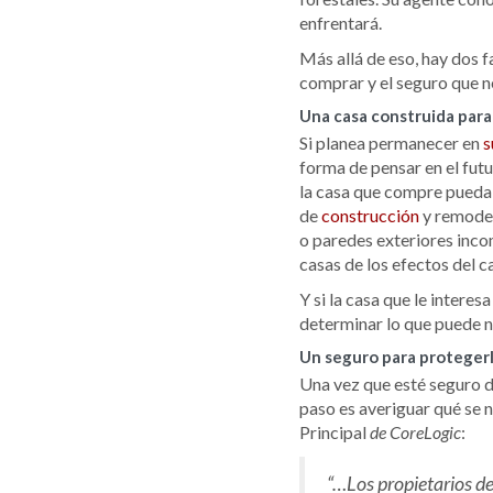
enfrentará.
Más allá de eso, hay dos f
comprar y el seguro que n
Una casa construida para
Si planea permanecer en
s
forma de pensar en el futu
la casa que compre pueda s
de
construcción
y remode
o paredes exteriores incom
casas de los efectos del 
Y si la casa que le intere
determinar lo que puede ne
Un seguro para proteger
Una vez que esté seguro de
paso es averiguar qué se 
Principal
:
de CoreLogic
“…Los propietarios de