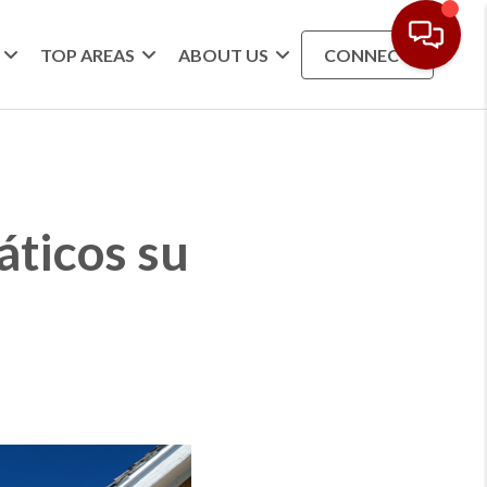
TOP AREAS
ABOUT US
CONNECT
áticos su